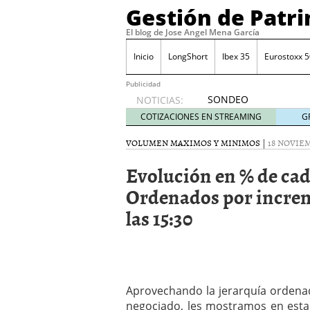
Gestión de Patr
El blog de Jose Angel Mena García
Inicio
LongShort
Ibex 35
Eurostoxx 5
Publicidad
SONDEO
NOTICIAS:
IBEX35.
COTIZACIONES EN STREAMING
G
ACCESO
A LA
VOLUMEN MAXIMOS Y MINIMOS
|
18 NOVIEM
PLANTILLA
Evolución en % de cada
DE
TODOS
Ordenados por incre
LOS
las 15:30
VALORES
DE
IBEX35
mayo 29,
2014
Comprar y vender divis
Aprovechando la jerarquía ordena
SONDEO DIARIO IBEX35. 
negociado, les mostramos en esta
anuales. Se constata pr