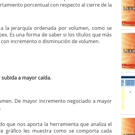
rtamiento porcentual con respecto al cierre de la
SISM?METROS. Prosiguen a la baja desde el 13/mayo
dicional
mayo 24, 2013
 TERMOMETROS. Aún con recorrido a la baja para
a la jerarquía ordenada por volumen, como se
reventa y entonces si se podría apostar por un
ex. Es una forma de saber si los títulos que más
n con incremento o disminución de volumen.
 subida a mayor caída.
olumen. De mayor incremento negociado a mayor
.
do que nos aporta la herramienta que analiza el
nte gráfico les muestra como se comporta cada