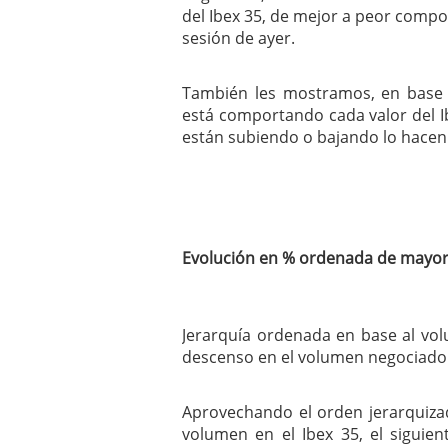
del Ibex 35, de mejor a peor compo
mayo 28, 2013
Catalejo sobre IBEX35. 
sesión de ayer.
y a?n tienen recorrido a
CATALEJO SOBRE IBEX35.
También les mostramos, en base 
alcanzar la zona de sob
está comportando cada valor del Ib
rebote interesante
están subiendo o bajando lo hace
Evolución en % ordenada de mayor
Jerarquía ordenada en base al v
descenso en el volumen negociado
Aprovechando el orden jerarquiza
volumen en el Ibex 35, el siguie