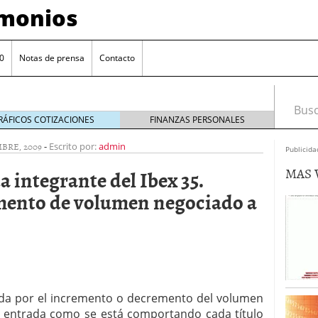
imonios
0
Notas de prensa
Contacto
Busca
RÁFICOS COTIZACIONES
FINANZAS PERSONALES
BRE, 2009
-
Escrito por:
admin
Publicida
MAS 
 integrante del Ibex 35.
mento de volumen negociado a
as con eToro
febrero 24, 2014
da por el incremento o decremento del volumen
Distancia de los valores de IBEX35 a m?ximos
 entrada como se está comportando cada título
ogresivo alejamiento global de m?ximos anuales