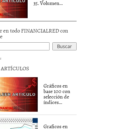
35. Volumen...
r en todo FINANCIALRED con
le
d
5 ARTÍCULOS
Gráficos en
base 100 con
selección de
índices...
Graficos en