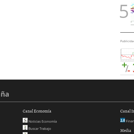
Publicida
aña
Canal Economía
Canal I
Finan
Noticias Economía
Buscar Trabajo
Media