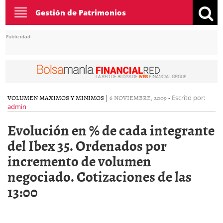
Toggle
Gestión de Patrimonios
navigation
Publicidad
VOLUMEN MAXIMOS Y MINIMOS
|
6 NOVIEMBRE, 2009
-
Escrito por:
admin
Evolución en % de cada integrante
del Ibex 35. Ordenados por
incremento de volumen
negociado. Cotizaciones de las
13:00