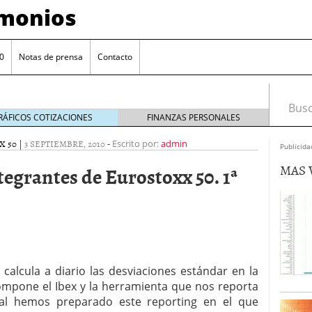
imonios
0
Notas de prensa
Contacto
Busca
RÁFICOS COTIZACIONES
FINANZAS PERSONALES
X 50
|
3 SEPTIEMBRE, 2010
-
Escrito por:
admin
Publicida
MAS 
tegrantes de Eurostoxx 50. 1ª
alcula a diario las desviaciones estándar en la
as con eToro
febrero 24, 2014
mpone el Ibex y la herramienta que nos reporta
Distancia de los valores de IBEX35 a m?ximos
l hemos preparado este reporting en el que
ogresivo alejamiento global de m?ximos anuales