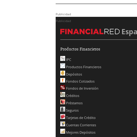
Publicidad
Publicidad
Esp
Productos Financieros
IPC
Productos Financieros
Depósitos
Fondos Cotizados
Fondos de Inversión
Créditos
Préstamos
Seguros
Tarjetas de Crédito
Cuentas Corrientes
Mejores Depósitos