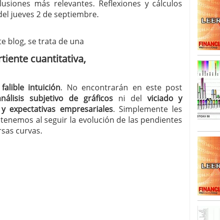
lusiones más relevantes. Reflexiones y cálculos
del jueves 2 de septiembre.
SISM?METROS. Prosiguen a la baja desde el 13/mayo
dicional
mayo 24, 2013
 TERMOMETROS. Aún con recorrido a la baja para
e blog, se trata de una
reventa y entonces si se podría apostar por un
tiente cuantitativa,
a
falible intuición
. No encontrarán en este post
análisis subjetivo de gráficos
ni del
viciado y
 y expectativas empresariales
. Simplemente les
tenemos al seguir la evolución de las pendientes
rsas curvas.