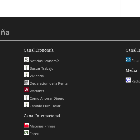
aña
Canal Economía
Canal I
Finan
Noticias Economía
Buscar Trabajo
Media
Vivienda
Radio
Declaración de la Renta
Warrants
Cómo Ahorrar Dinero
Cambio Euro Dolar
Canal Internacional
Materias Primas
Forex