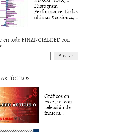
EUROSTOXX50
Histogram
Performance. En las
últimas 5 sesiones,...
r en todo FINANCIALRED con
le
d
5 ARTÍCULOS
Gráficos en
base 100 con
selección de
índices...