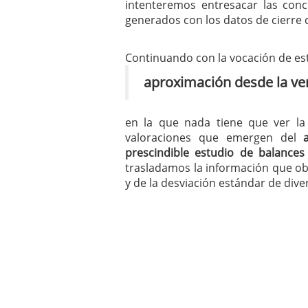
intenteremos entresacar las conc
mayo 28, 2013
generados con los datos de cierre 
Catalejo sobre IBEX35. 
y a?n tienen recorrido a
CATALEJO SOBRE IBEX35.
Continuando con la vocación de est
alcanzar la zona de sob
aproximación desde la ver
rebote interesante
en la que nada tiene que ver l
valoraciones que emergen del
prescindible estudio de balances
trasladamos la información que ob
y de la desviación estándar de dive