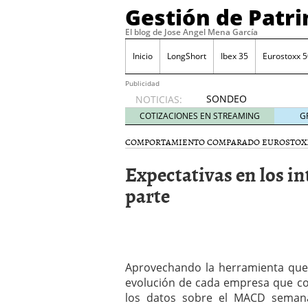
Gestión de Patr
El blog de Jose Angel Mena García
Inicio
LongShort
Ibex 35
Eurostoxx 5
Publicidad
SONDEO
NOTICIAS:
IBEX35.
COTIZACIONES EN STREAMING
G
ACCESO
A LA
COMPORTAMIENTO COMPARADO EUROSTOX
PLANTILLA
Expectativas en los in
DE
TODOS
parte
LOS
VALORES
DE
IBEX35
mayo 29,
2014
Aprovechando la herramienta que c
Comprar y vender divis
evolución de cada empresa que co
SONDEO DIARIO IBEX35. 
los datos sobre el MACD semana
anuales. Se constata pr