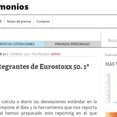
imonios
0
Notas de prensa
Contacto
Busca
RÁFICOS COTIZACIONES
FINANZAS PERSONALES
X 50
|
7 ENERO, 2011
-
Escrito por:
admin
Publicida
MAS 
tegrantes de Eurostoxx 50. 1ª
alcula a diario las desviaciones estándar en la
as con eToro
febrero 24, 2014
mpone el Ibex y la herramienta que nos reporta
Distancia de los valores de IBEX35 a m?ximos
l hemos preparado este reporting en el que
ogresivo alejamiento global de m?ximos anuales