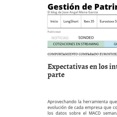
Gestión de Patr
El blog de Jose Angel Mena García
Inicio
LongShort
Ibex 35
Eurostoxx 5
Publicidad
SONDEO
NOTICIAS:
IBEX35.
COTIZACIONES EN STREAMING
G
ACCESO
A LA
COMPORTAMIENTO COMPARADO EUROSTOX
PLANTILLA
Expectativas en los in
DE
TODOS
parte
LOS
VALORES
DE
IBEX35
mayo 29,
2014
Aprovechando la herramienta que c
Comprar y vender divis
evolución de cada empresa que co
SONDEO DIARIO IBEX35. 
los datos sobre el MACD semana
anuales. Se constata pr