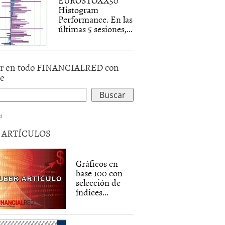
EUROSTOXX50
Histogram
Performance. En las
últimas 5 sesiones,...
r en todo FINANCIALRED con
le
d
5 ARTÍCULOS
Gráficos en
base 100 con
selección de
índices...