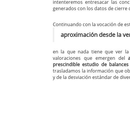
intenteremos entresacar las conc
mayo 28, 2013
generados con los datos de cierre d
Catalejo sobre IBEX35. 
y a?n tienen recorrido a
CATALEJO SOBRE IBEX35.
Continuando con la vocación de est
alcanzar la zona de sob
aproximación desde la ver
rebote interesante
en la que nada tiene que ver l
valoraciones que emergen del
prescindible estudio de balances
trasladamos la información que ob
y de la desviación estándar de dive