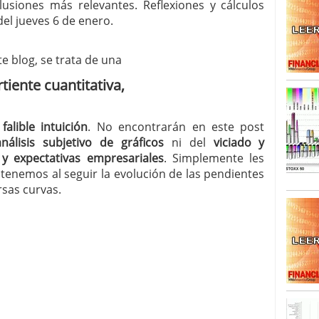
lusiones más relevantes. Reflexiones y cálculos
el jueves 6 de enero.
SISM?METROS. Prosiguen a la baja desde el 13/mayo
dicional
mayo 24, 2013
 TERMOMETROS. Aún con recorrido a la baja para
e blog, se trata de una
reventa y entonces si se podría apostar por un
tiente cuantitativa,
a
falible intuición
. No encontrarán en este post
análisis subjetivo de gráficos
ni del
viciado y
 y expectativas empresariales
. Simplemente les
tenemos al seguir la evolución de las pendientes
rsas curvas.