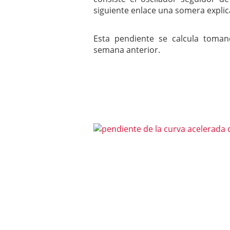
mayo 28, 2013
siguiente enlace una somera expli
Catalejo sobre IBEX35. 
y a?n tienen recorrido a
Esta pendiente se calcula toman
CATALEJO SOBRE IBEX35.
semana anterior.
alcanzar la zona de sob
rebote interesante