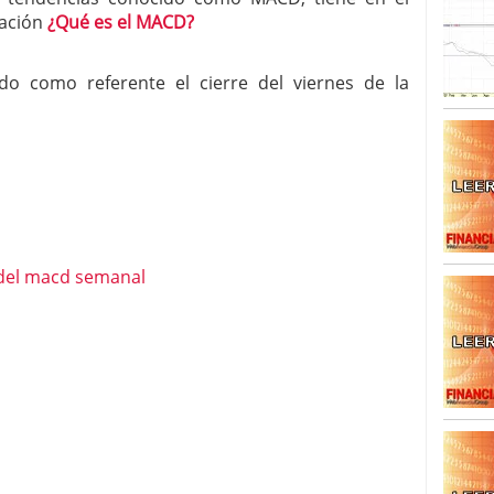
cación
¿Qué es el MACD?
SISM?METROS. Prosiguen a la baja desde el 13/mayo
dicional
mayo 24, 2013
do como referente el cierre del viernes de la
 TERMOMETROS. Aún con recorrido a la baja para
reventa y entonces si se podría apostar por un