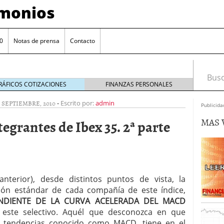
imonios
0
Notas de prensa
Contacto
Busca
RÁFICOS COTIZACIONES
FINANZAS PERSONALES
9 SEPTIEMBRE, 2010
-
Escrito por:
admin
Publicida
MAS 
tegrantes de Ibex 35. 2ª parte
nterior), desde distintos puntos de vista, la
ión estándar de cada compañía de este índice,
NDIENTE DE LA CURVA ACELERADA DEL MACD
as con eToro
febrero 24, 2014
este selectivo. Aquél que desconozca en que
Distancia de los valores de IBEX35 a m?ximos
ogresivo alejamiento global de m?ximos anuales
de tendencias conocido como MACD, tiene en el