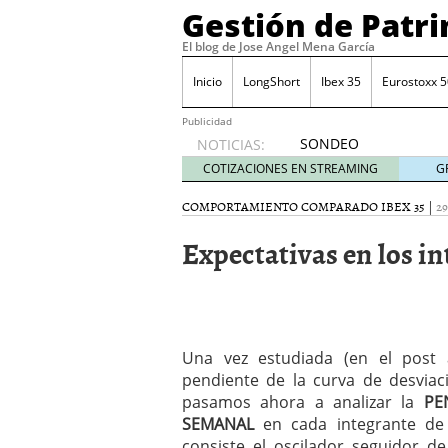
Gestión de Patr
El blog de Jose Angel Mena García
Inicio
LongShort
Ibex 35
Eurostoxx 5
Publicidad
SONDEO
NOTICIAS:
IBEX35.
COTIZACIONES EN STREAMING
G
ACCESO
A LA
COMPORTAMIENTO COMPARADO IBEX 35
|
2
PLANTILLA
Expectativas en los in
DE
TODOS
LOS
VALORES
DE
IBEX35
Una vez estudiada (en el post a
mayo 29,
pendiente de la curva de desviac
2014
pasamos ahora a analizar la
PE
Comprar y vender divis
SEMANAL
en cada integrante de 
SONDEO DIARIO IBEX35. 
anuales. Se constata pr
consiste el oscilador seguidor 