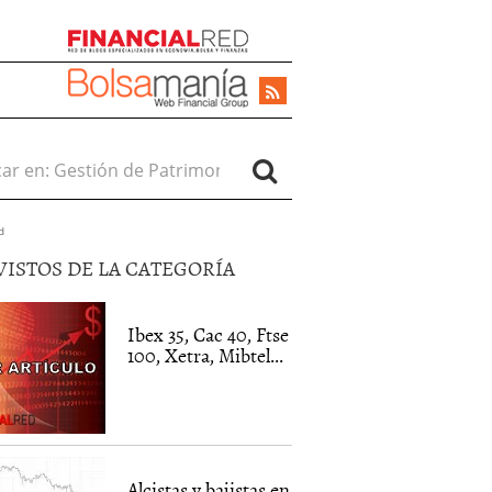
r en:
d
VISTOS DE LA CATEGORÍA
Ibex 35, Cac 40, Ftse
100, Xetra, Mibtel...
Alcistas y bajistas en