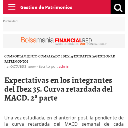
Toggle
Gestión de Patrimonios
navigation
Publicidad
COMPORTAMIENTO COMPARADO IBEX 35
ESTRATEGIA
GESTIONAR
PATRIMONIOS
|
13 OCTUBRE, 2009
-
Escrito por:
admin
Expectativas en los integrantes
del Ibex 35. Curva retardada del
MACD. 2ª parte
Una vez estudiada, en el anterior post, la pendiente de
la curva retardada del MACD semanal de cada