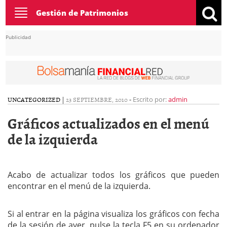
Toggle
Gestión de Patrimonios
navigation
Publicidad
UNCATEGORIZED
|
23 SEPTIEMBRE, 2010
-
Escrito por:
admin
Gráficos actualizados en el menú
de la izquierda
Acabo de actualizar todos los gráficos que pueden
encontrar en el menú de la izquierda.
Si al entrar en la página visualiza los gráficos con fecha
de la sesión de ayer, pulse la tecla F5 en su ordenador