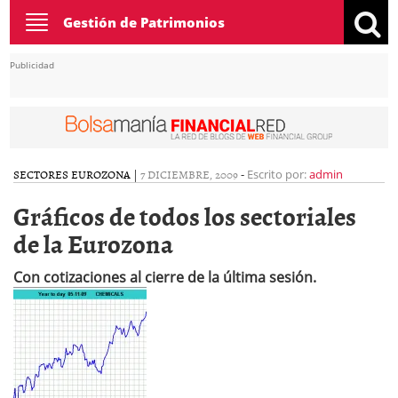
Toggle
Gestión de Patrimonios
navigation
Publicidad
SECTORES EUROZONA
|
7 DICIEMBRE, 2009
-
Escrito por:
admin
Gráficos de todos los sectoriales
de la Eurozona
Con cotizaciones al cierre de la última sesión.