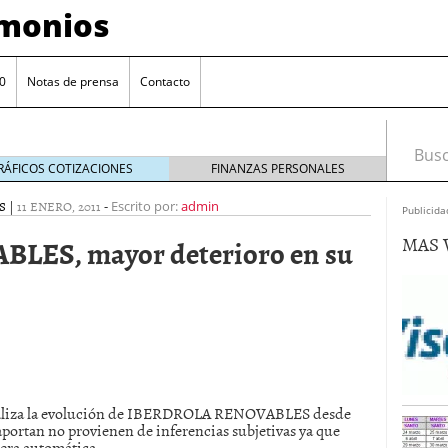
imonios
0
Notas de prensa
Contacto
Busca
RÁFICOS COTIZACIONES
FINANZAS PERSONALES
S
|
11 ENERO, 2011
-
Escrito por:
admin
Publicida
MAS 
ES, mayor deterioro en su
as con eToro
febrero 24, 2014
 analiza la evolución de IBERDROLA RENOVABLES desde
Distancia de los valores de IBEX35 a m?ximos
 aportan no provienen de inferencias subjetivas ya que
ogresivo alejamiento global de m?ximos anuales
nera automática.