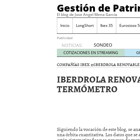
Gestión de Patr
El blog de Jose Angel Mena García
Inicio
LongShort
Ibex 35
Eurostoxx 5
Publicidad
SONDEO
NOTICIAS:
IBEX35.
COTIZACIONES EN STREAMING
G
ACCESO
A LA
COMPAÑÍAS IBEX 35
IBERDROLA RENOVABLE
PLANTILLA
IBERDROLA RENOVABL
DE
TODOS
TERMÓMETRO
LOS
VALORES
DE
IBEX35
mayo 29,
2014
Comprar y vender divis
Siguiendo la vocación de este blog, se
SONDEO DIARIO IBEX35. 
una órbita cuantitativa. Los datos que se
anuales. Se constata pr
están sistematizados y se generan de ma