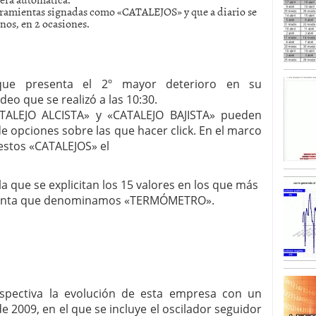
erramientas signadas como «CATALEJOS» y que a diario se
enos, en 2 ocasiones.
SISM?METROS. Prosiguen a la baja desde el 13/mayo
dicional
mayo 24, 2013
 TERMOMETROS. Aún con recorrido a la baja para
reventa y entonces si se podría apostar por un
que presenta el 2º mayor deterioro en su
eo que se realizó a las 10:30.
TALEJO ALCISTA» y «CATALEJO BAJISTA» pueden
e opciones sobre las que hacer click. En el marco
 estos «CATALEJOS» el
la que se explicitan los 15 valores en los que más
ienta que denominamos «TERMÓMETRO».
rspectiva la evolución de esta empresa con un
 2009, en el que se incluye el oscilador seguidor