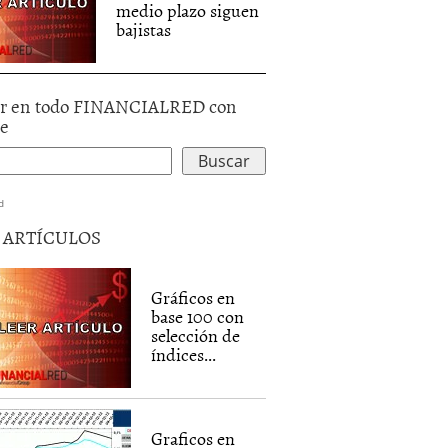
medio plazo siguen
bajistas
r en todo FINANCIALRED con
le
d
5 ARTÍCULOS
Gráficos en
base 100 con
selección de
índices...
Graficos en