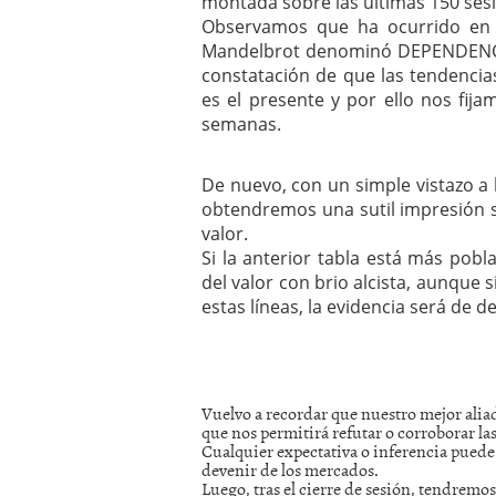
montada sobre las últimas 150 ses
Observamos que ha ocurrido en 
Mandelbrot denominó DEPENDENCI
constatación de que las tendencias
es el presente y por ello nos fi
semanas.
De nuevo, con un simple vistazo a l
obtendremos una sutil impresión so
valor.
Si la anterior tabla está más pob
del valor con brio alcista, aunque 
estas líneas, la evidencia será de de
Vuelvo a recordar que nuestro mejor aliad
que nos permitirá refutar o corroborar la
Cualquier expectativa o inferencia puede 
devenir de los mercados.
Luego, tras el cierre de sesión, tendrem