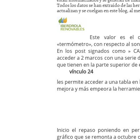
Todos los datos se han extraido de las h
mayo 28, 2013
actualizan y se cuelgan en este blog, al m
Catalejo sobre IBEX35. 
y a?n tienen recorrido a
CATALEJO SOBRE IBEX35.
alcanzar la zona de sob
rebote interesante
Este valor es el 
«termómetro», con respecto al sond
En los post signados como » CA
acceder a 2 marcos con una serie d
que tienen en la parte superior de
vínculo 24
les permite acceder a una tabla en 
mejora y más empeora la herram
Inicio el repaso poniendo en pe
gráfico que se remonta a octubre de