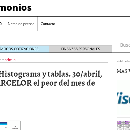
imonios
0
Notas de prensa
Contacto
Busca
RÁFICOS COTIZACIONES
FINANZAS PERSONALES
or:
admin
Publicida
MAS 
Histograma y tablas. 30/abril,
RCELOR el peor del mes de
as con eToro
febrero 24, 2014
Distancia de los valores de IBEX35 a m?ximos
ogresivo alejamiento global de m?ximos anuales