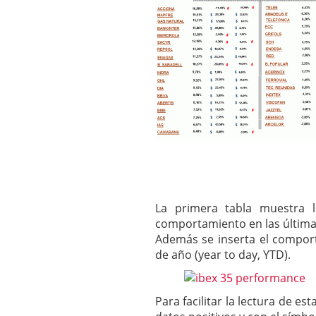
mayo 28, 2013
Catalejo sobre IBEX35. 
y a?n tienen recorrido a
CATALEJO SOBRE IBEX35.
alcanzar la zona de sob
rebote interesante
La primera tabla muestra 
comportamiento en las última
Además se inserta el comport
de año (year to day, YTD).
Para facilitar la lectura de e