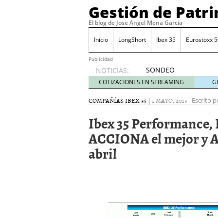
Gestión de Patr
El blog de Jose Angel Mena García
Inicio
LongShort
Ibex 35
Eurostoxx 5
Publicidad
SONDEO
NOTICIAS:
IBEX35.
COTIZACIONES EN STREAMING
G
ACCESO
A LA
COMPAÑÍAS IBEX 35
|
1 MAYO, 2013
-
Escrito p
PLANTILLA
Ibex 35 Performance, 
DE
TODOS
ACCIONA el mejor y A
LOS
abril
VALORES
DE
IBEX35
mayo 29,
2014
Comprar y vender divis
SONDEO DIARIO IBEX35. 
anuales. Se constata pr