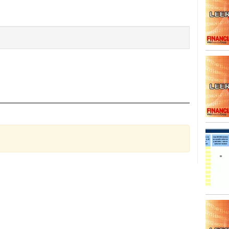
SISM?METROS. Prosiguen a la baja desde el 13/mayo
dicional
mayo 24, 2013
 TERMOMETROS. Aún con recorrido a la baja para
reventa y entonces si se podría apostar por un