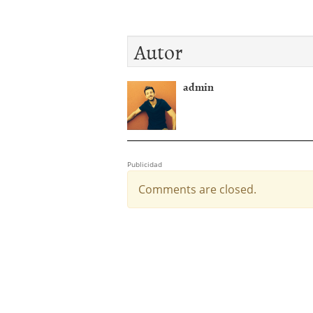
mayo 28, 2013
Catalejo sobre IBEX35. 
y a?n tienen recorrido a
Autor
CATALEJO SOBRE IBEX35.
alcanzar la zona de sob
rebote interesante
admin
Publicidad
Comments are closed.