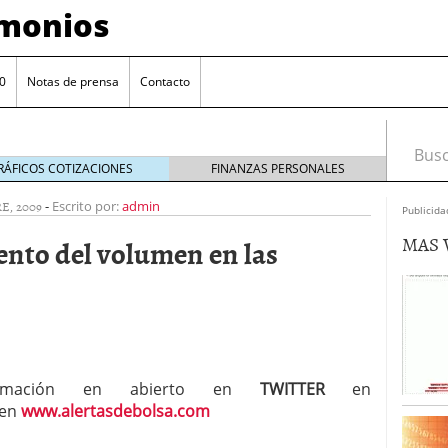
imonios
0
Notas de prensa
Contacto
Busca
RÁFICOS COTIZACIONES
FINANZAS PERSONALES
E, 2009
-
Escrito por:
admin
Publicida
MAS 
nto del volumen en las
ormación en abierto en
TWITTER
en
as con eToro
febrero 24, 2014
 en
www.alertasdebolsa.com
Distancia de los valores de IBEX35 a m?ximos
ogresivo alejamiento global de m?ximos anuales