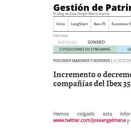
Gestión de Patr
El blog de Jose Angel Mena García
Inicio
LongShort
Ibex 35
Eurostoxx 5
Publicidad
SONDEO
NOTICIAS:
IBEX35.
COTIZACIONES EN STREAMING
G
ACCESO
A LA
VOLUMEN MAXIMOS Y MINIMOS
|
21 OCTUBR
PLANTILLA
Incremento o decreme
DE
TODOS
compañías del Ibex 35
LOS
VALORES
DE
IBEX35
mayo 29,
2014
Hemos colgado esta inf
Comprar y vender divis
www.twitter.com/joseangelmena
y
SONDEO DIARIO IBEX35. 
anuales. Se constata pr