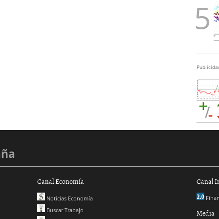
Publicida
aña
Canal Economía
Canal I
Finan
Noticias Economía
Buscar Trabajo
Media