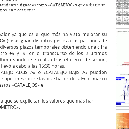
erramientas signadas como «CATALEJOS» y que a diario se
enos, en 2 ocasiones.
SISM?METROS. Prosiguen a la baja desde el 13/mayo
dicional
mayo 24, 2013
 TERMOMETROS. Aún con recorrido a la baja para
reventa y entonces si se podría apostar por un
valor ya que es el que más ha visto mejorar su
 (se asignan distintos pesos a los patrones de
diversos plazos temporales obteniendo una cifra
tre +9 y -9) en el transcurso de los 2 últimos
ltimo sondeo se realiza tras el cierre de sesión,
llevó a cabo a las 15:30 horas.
ALEJO ALCISTA» o «CATALEJO BAJISTA» pueden
e opciones sobre las que hacer click. En el marco
 estos «CATALEJOS» el
la que se explicitan los valores que más han
ÓMETRO».