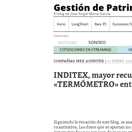
Gestión de Patr
El blog de Jose Angel Mena García
Inicio
LongShort
Ibex 35
Eurostoxx 5
Publicidad
SONDEO
NOTICIAS:
IBEX35.
COTIZACIONES EN STREAMING
G
ACCESO
A LA
COMPAÑÍAS IBEX 35
INDITEX
|
10 ENERO, 201
PLANTILLA
INDITEX, mayor recu
DE
TODOS
«TERMÓMETRO» entre 
LOS
VALORES
DE
IBEX35
mayo 29,
2014
Comprar y vender divis
Siguiendo la vocación de este blog, se a
SONDEO DIARIO IBEX35. 
cuantitativa. Los datos que se aportan no
anuales. Se constata pr
sistematizados y se generan de manera a