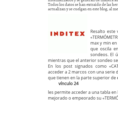
Todos los datos se han extraido de las h
mayo 28, 2013
actualizan y se cuelgan en este blog, al m
Catalejo sobre IBEX35. 
y a?n tienen recorrido a
CATALEJO SOBRE IBEX35.
alcanzar la zona de sob
rebote interesante
Resalto este 
«TERMÓMETRO»
max y min en 
que oscila en
sondeos. El ú
mientras que el anterior sondeo se 
En los post signados como «CAT
acceder a 2 marcos con una serie d
que tienen en la parte superior de
vínculo 24
les permite acceder a una tabla en 
mejorado o empeorado su «TERM