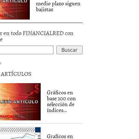
medio plazo siguen
bajistas
r en todo FINANCIALRED con
le
d
5 ARTÍCULOS
Gráficos en
base 100 con
selección de
índices...
Graficos en