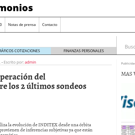
imonios
0
Notas de prensa
Contacto
Busca
RÁFICOS COTIZACIONES
FINANZAS PERSONALES
1
-
Escrito por:
admin
Publicida
MAS 
peración del
los 2 últimos sondeos
as con eToro
febrero 24, 2014
naliza la evolución de INDITEX desde una órbita
Distancia de los valores de IBEX35 a m?ximos
 provienen de inferencias subjetivas ya que están
ogresivo alejamiento global de m?ximos anuales
utomática.