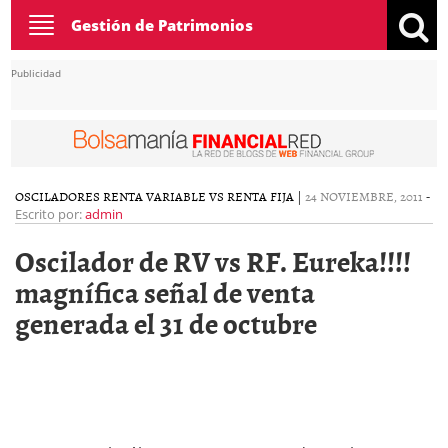
Toggle
Gestión de Patrimonios
navigation
Publicidad
OSCILADORES RENTA VARIABLE VS RENTA FIJA
|
24 NOVIEMBRE, 2011
-
Escrito por:
admin
Oscilador de RV vs RF. Eureka!!!!
magnífica señal de venta
generada el 31 de octubre