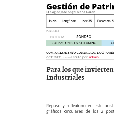
Gestión de Patr
El blog de Jose Angel Mena García
Inicio
LongShort
Ibex 35
Eurostoxx 5
Publicidad
SONDEO
NOTICIAS:
IBEX35.
COTIZACIONES EN STREAMING
G
ACCESO
A LA
COMPORTAMIENTO COMPARADO DOW JONES
OCTUBRE, 2010
-
PLANTILLA
Escrito por:
admin
DE
Para los que invierte
TODOS
LOS
Industriales
VALORES
DE
IBEX35
mayo 29,
2014
Comprar y vender divis
Repaso y reflexiono en este post
SONDEO DIARIO IBEX35. 
gráficos circulares de los 2 pos
anuales. Se constata pr