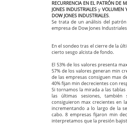
RECURRENCIA EN EL PATRÓN DE 
mayo 28, 2013
JONES INDUSTRIALES
y
VOLUMEN Y
Catalejo sobre IBEX35. 
DOW JONES INDUSTRIALES
.
y a?n tienen recorrido a
Se trata de un análisis del patr
CATALEJO SOBRE IBEX35.
alcanzar la zona de sob
empresa de Dow Jones Industriales a
rebote interesante
En el sondeo tras el cierre de la ú
cierto sesgo alcista de fondo.
El 53% de los valores presenta max 
57% de los valores generan min cre
de las empresas consiguen max dec
40% fijan min decrecientes con resp
Si tornamos la mirada a las tabl
las últimas sesiones, también 
consiguieron max crecientes en la
incrementando a lo largo de la s
cabo. 8 empresas fijaron min dec
interpretamos que la presión bajist