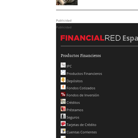
Publicidad
Publicidad
Esp
Productos Financieros
IPC
Productos Financieros
Depósitos
Fondos Cotizados
Fondos de Inversión
Créditos
Préstamos
Seguros
Tarjetas de Crédito
Cuentas Corrientes