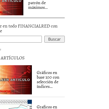
patrón de
máximos...
r en todo FINANCIALRED con
le
d
5 ARTÍCULOS
Gráficos en
base 100 con
selección de
índices...
Graficos en