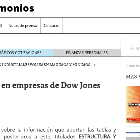
imonios
0
Notas de prensa
Contacto
Busca
RÁFICOS COTIZACIONES
FINANZAS PERSONALES
 INDUSTRIALES
VOLUMEN MAXIMOS Y MINIMOS
|
11
Publicida
MAS 
n en empresas de Dow Jones
as con eToro
febrero 24, 2014
 sobre la información que aportan las tablas y
Distancia de los valores de IBEX35 a m?ximos
t posteriores a este, titulados
ESTRUCTURA Y
ogresivo alejamiento global de m?ximos anuales