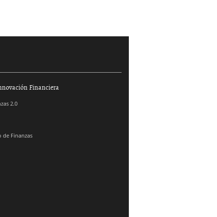
nnovación Financiera
zas 2.0
 de Finanzas