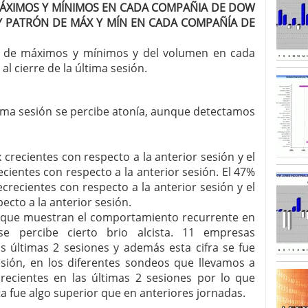
MÁXIMOS Y MÍNIMOS EN CADA COMPAÑIA DE DOW
 PATRÓN DE MÁX Y MÍN EN CADA COMPAÑÍA DE
SISM?METROS. Prosiguen a la baja desde el 13/mayo
dicional
mayo 24, 2013
ón de máximos y mínimos y del volumen en cada
 TERMOMETROS. Aún con recorrido a la baja para
reventa y entonces si se podría apostar por un
l cierre de la última sesión.
ltima sesión se percibe atonía, aunque detectamos
crecientes con respecto a la anterior sesión y el
cientes con respecto a la anterior sesión. El 47%
recientes con respecto a la anterior sesión y el
ecto a la anterior sesión.
as que muestran el comportamiento recurrente en
se percibe cierto brio alcista. 11 empresas
s últimas 2 sesiones y además esta cifra se fue
esión, en los diferentes sondeos que llevamos a
recientes en las últimas 2 sesiones por lo que
a fue algo superior que en anteriores jornadas.