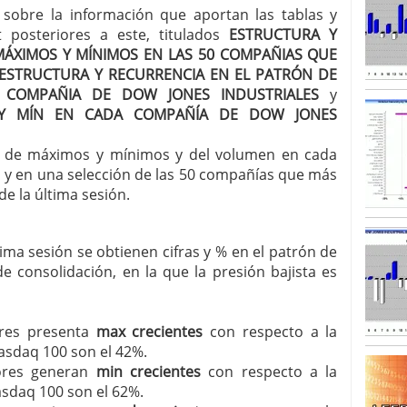
 sobre la información que aportan las tablas y
SISM?METROS. Prosiguen a la baja desde el 13/mayo
t posteriores a este, titulados
ESTRUCTURA Y
dicional
mayo 24, 2013
MÁXIMOS Y MÍNIMOS EN LAS 50 COMPAÑIAS QUE
 TERMOMETROS. Aún con recorrido a la baja para
ESTRUCTURA Y RECURRENCIA EN EL PATRÓN DE
reventa y entonces si se podría apostar por un
 COMPAÑIA DE DOW JONES INDUSTRIALES
y
Y MÍN EN CADA COMPAÑÍA DE DOW JONES
ón de máximos y mínimos y del volumen en cada
 y en una selección de las 50 compañías que más
e la última sesión.
ltima sesión se obtienen cifras y % en el patrón de
e consolidación, en la que la presión bajista es
ores presenta
max crecientes
con respecto a la
asdaq 100 son el 42%.
ores generan
min crecientes
con respecto a la
asdaq 100 son el 62%.