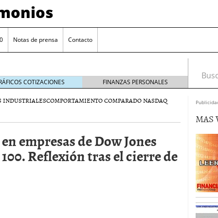
imonios
0
Notas de prensa
Contacto
Busca
RÁFICOS COTIZACIONES
FINANZAS PERSONALES
 INDUSTRIALES
COMPORTAMIENTO COMPARADO NASDAQ
Publicida
MAS 
n en empresas de Dow Jones
100. Reflexión tras el cierre de
as con eToro
febrero 24, 2014
Distancia de los valores de IBEX35 a m?ximos
ogresivo alejamiento global de m?ximos anuales