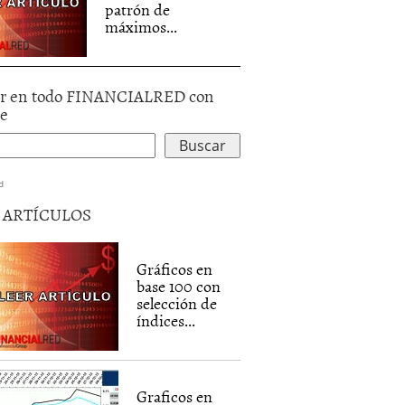
patrón de
máximos...
r en todo FINANCIALRED con
le
d
5 ARTÍCULOS
Gráficos en
base 100 con
selección de
índices...
Graficos en