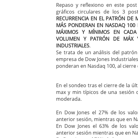
Repaso y reflexiono en este post
mayo 28, 2013
Catalejo sobre IBEX35. 
gráficos circulares de los 3 pos
y a?n tienen recorrido a
RECURRENCIA EN EL PATRÓN DE 
CATALEJO SOBRE IBEX35.
MÁS PONDERAN EN NASDAQ 100
alcanzar la zona de sob
MÁXIMOS Y MÍNIMOS EN CADA
rebote interesante
VOLUMEN Y PATRÓN DE MÁX 
INDUSTRIALES
.
Se trata de un análisis del patr
empresa de Dow Jones Industriales
ponderan en Nasdaq 100, al cierre d
En el sondeo tras el cierre de la ú
max y min típicos de una sesión d
moderada.
En Dow Jones el 27% de los val
anterior sesión, mientras que en N
En Dow Jones el 63% de los val
anterior sesión mientras que en N