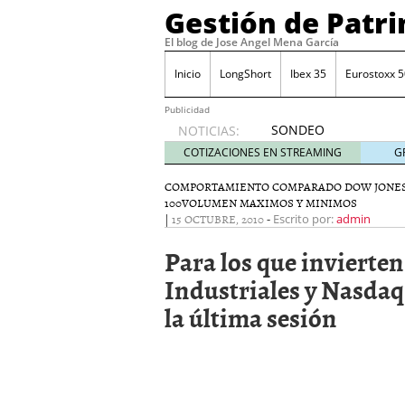
Gestión de Patr
El blog de Jose Angel Mena García
Inicio
LongShort
Ibex 35
Eurostoxx 5
Publicidad
SONDEO
NOTICIAS:
IBEX35.
COTIZACIONES EN STREAMING
G
ACCESO
A LA
COMPORTAMIENTO COMPARADO DOW JONES
100
VOLUMEN MAXIMOS Y MINIMOS
PLANTILLA
|
15 OCTUBRE, 2010
-
Escrito por:
admin
DE
TODOS
Para los que invierte
LOS
VALORES
Industriales y Nasdaq 
DE
la última sesión
IBEX35
mayo 29,
2014
Comprar y vender divis
SONDEO DIARIO IBEX35. 
anuales. Se constata pr