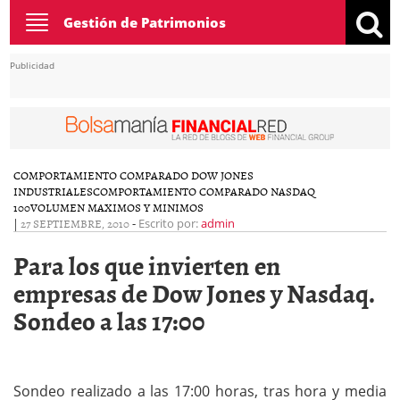
Toggle
Gestión de Patrimonios
navigation
Publicidad
COMPORTAMIENTO COMPARADO DOW JONES
INDUSTRIALES
COMPORTAMIENTO COMPARADO NASDAQ
100
VOLUMEN MAXIMOS Y MINIMOS
|
27 SEPTIEMBRE, 2010
-
Escrito por:
admin
Para los que invierten en
empresas de Dow Jones y Nasdaq.
Sondeo a las 17:00
Sondeo realizado a las 17:00 horas, tras hora y media