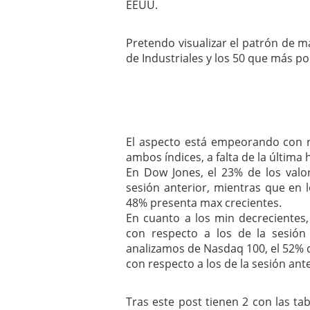
EEUU.
mayo 28, 2013
Catalejo sobre IBEX35. 
y a?n tienen recorrido a
Pretendo visualizar el patrón de 
CATALEJO SOBRE IBEX35.
de Industriales y los 50 que más 
alcanzar la zona de sob
rebote interesante
El aspecto está empeorando con r
ambos índices, a falta de la última
En Dow Jones, el 23% de los valor
sesión anterior, mientras que en 
48% presenta max crecientes.
En cuanto a los min decrecientes
con respecto a los de la sesión
analizamos de Nasdaq 100, el 52% de
con respecto a los de la sesión ante
Tras este post tienen 2 con las t