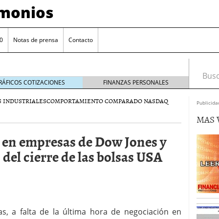
imonios
0
Notas de prensa
Contacto
Busca
RÁFICOS COTIZACIONES
FINANZAS PERSONALES
 INDUSTRIALES
COMPORTAMIENTO COMPARADO NASDAQ
Publicida
MAS 
n en empresas de Dow Jones y
del cierre de las bolsas USA
as con eToro
febrero 24, 2014
Distancia de los valores de IBEX35 a m?ximos
as, a falta de la última hora de negociación en
ogresivo alejamiento global de m?ximos anuales