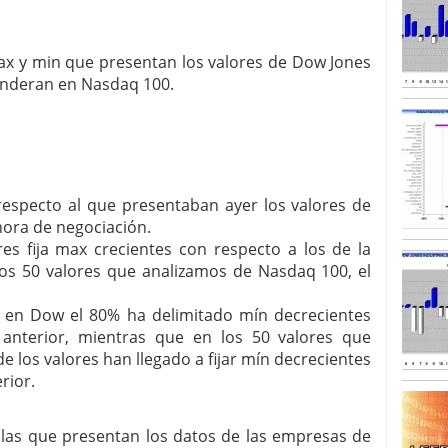
SISM?METROS. Prosiguen a la baja desde el 13/mayo
dicional
mayo 24, 2013
max y min que presentan los valores de Dow Jones
 TERMOMETROS. Aún con recorrido a la baja para
ponderan en Nasdaq 100.
reventa y entonces si se podría apostar por un
especto al que presentaban ayer los valores de
 hora de negociación.
es fija max crecientes con respecto a los de la
los 50 valores que analizamos de Nasdaq 100, el
, en Dow el 80% ha delimitado mín decrecientes
 anterior, mientras que en los 50 valores que
 los valores han llegado a fijar mín decrecientes
rior.
ablas que presentan los datos de las empresas de