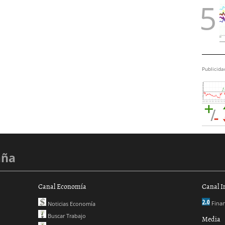
Publicida
aña
Canal Economía
Canal I
Finan
Noticias Economía
Buscar Trabajo
Media