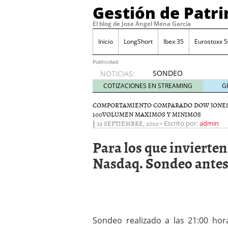
Gestión de Patr
El blog de Jose Angel Mena García
Inicio
LongShort
Ibex 35
Eurostoxx 5
Publicidad
SONDEO
NOTICIAS:
IBEX35.
COTIZACIONES EN STREAMING
G
ACCESO
A LA
COMPORTAMIENTO COMPARADO DOW JONES
100
VOLUMEN MAXIMOS Y MINIMOS
PLANTILLA
|
23 SEPTIEMBRE, 2010
-
Escrito por:
admin
DE
TODOS
Para los que invierte
LOS
VALORES
Nasdaq. Sondeo antes 
DE
IBEX35
mayo 29,
2014
Comprar y vender divis
SONDEO DIARIO IBEX35. 
Sondeo realizado a las 21:00 hor
anuales. Se constata pr