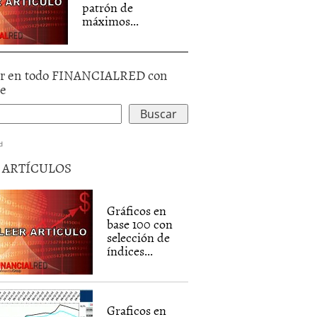
patrón de
máximos...
r en todo FINANCIALRED con
le
d
5 ARTÍCULOS
Gráficos en
base 100 con
selección de
índices...
Graficos en