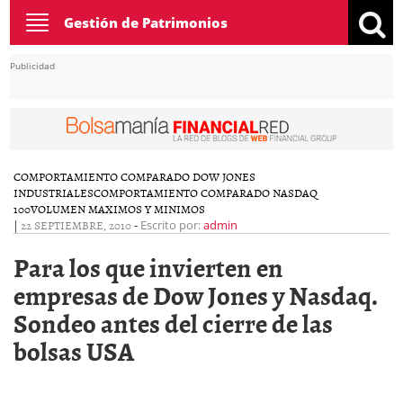
Toggle
Gestión de Patrimonios
navigation
Publicidad
COMPORTAMIENTO COMPARADO DOW JONES
INDUSTRIALES
COMPORTAMIENTO COMPARADO NASDAQ
100
VOLUMEN MAXIMOS Y MINIMOS
|
22 SEPTIEMBRE, 2010
-
Escrito por:
admin
Para los que invierten en
empresas de Dow Jones y Nasdaq.
Sondeo antes del cierre de las
bolsas USA