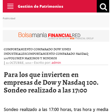
Toggle
Gestión de Patrimonios
navigation
Publicidad
COMPORTAMIENTO COMPARADO DOW JONES
INDUSTRIALES
COMPORTAMIENTO COMPARADO NASDAQ
100
VOLUMEN MAXIMOS Y MINIMOS
|
22 OCTUBRE, 2010
-
Escrito por:
admin
Para los que invierten en
empresas de Dow y Nasdaq 100.
Sondeo realizado a las 17:00
Sondeo realizado a las 17:00 horas, tras hora y media