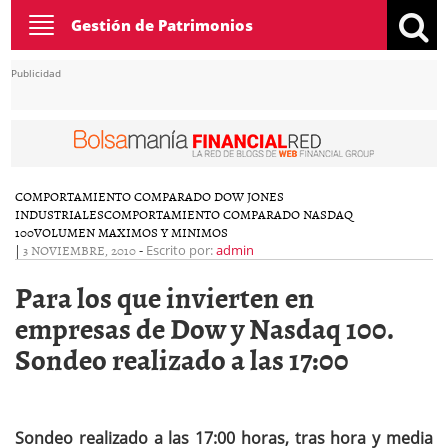
Toggle
Gestión de Patrimonios
navigation
Publicidad
COMPORTAMIENTO COMPARADO DOW JONES
INDUSTRIALES
COMPORTAMIENTO COMPARADO NASDAQ
100
VOLUMEN MAXIMOS Y MINIMOS
|
3 NOVIEMBRE, 2010
-
Escrito por:
admin
Para los que invierten en
empresas de Dow y Nasdaq 100.
Sondeo realizado a las 17:00
Sondeo realizado a las 17:00 horas, tras hora y media