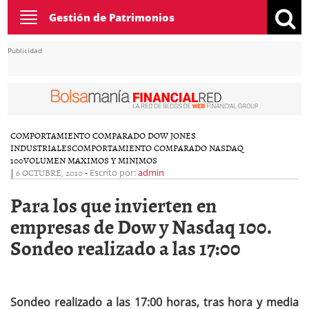
Toggle
Gestión de Patrimonios
navigation
Publicidad
COMPORTAMIENTO COMPARADO DOW JONES
INDUSTRIALES
COMPORTAMIENTO COMPARADO NASDAQ
100
VOLUMEN MAXIMOS Y MINIMOS
|
6 OCTUBRE, 2010
-
Escrito por:
admin
Para los que invierten en
empresas de Dow y Nasdaq 100.
Sondeo realizado a las 17:00
Sondeo realizado a las 17:00 horas, tras hora y media