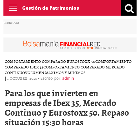
Toggle
Gestión de Patrimonios
navigation
Publicidad
COMPORTAMIENTO COMPARADO EUROSTOXX 50
COMPORTAMIENTO
COMPARADO IBEX 35
COMPORTAMIENTO COMPARADO MERCADO
CONTINUO
VOLUMEN MAXIMOS Y MINIMOS
|
1 OCTUBRE, 2010
-
Escrito por:
admin
Para los que invierten en
empresas de Ibex 35, Mercado
Continuo y Eurostoxx 50. Repaso
situación 15:30 horas