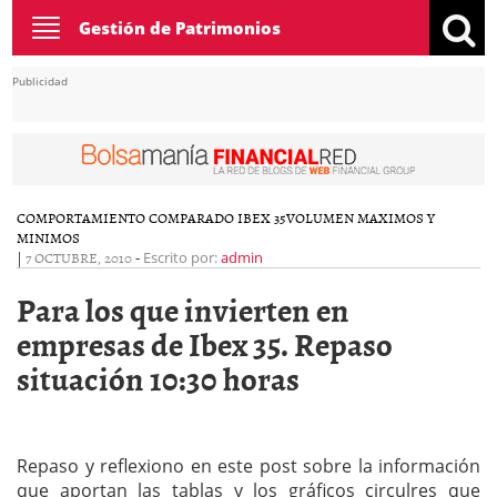
Toggle
Gestión de Patrimonios
navigation
Publicidad
COMPORTAMIENTO COMPARADO IBEX 35
VOLUMEN MAXIMOS Y
MINIMOS
|
7 OCTUBRE, 2010
-
Escrito por:
admin
Para los que invierten en
empresas de Ibex 35. Repaso
situación 10:30 horas
Repaso y reflexiono en este post sobre la información
que aportan las tablas y los gráficos circulres que