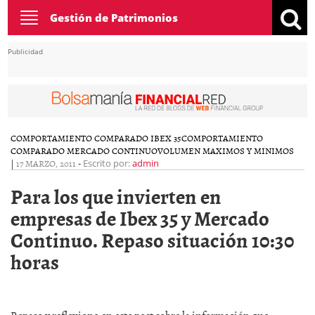
Toggle
Gestión de Patrimonios
navigation
Publicidad
COMPORTAMIENTO COMPARADO IBEX 35
COMPORTAMIENTO
COMPARADO MERCADO CONTINUO
VOLUMEN MAXIMOS Y MINIMOS
|
17 MARZO, 2011
-
Escrito por:
admin
Para los que invierten en
empresas de Ibex 35 y Mercado
Continuo. Repaso situación 10:30
horas
Repaso y reflexiono en este post sobre la información que