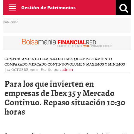
Toggle
Gestión de Patrimonios
navigation
Publicidad
COMPORTAMIENTO COMPARADO IBEX 35
COMPORTAMIENTO
COMPARADO MERCADO CONTINUO
VOLUMEN MAXIMOS Y MINIMOS
|
29 OCTUBRE, 2010
-
Escrito por:
admin
Para los que invierten en
empresas de Ibex 35 y Mercado
Continuo. Repaso situación 10:30
horas