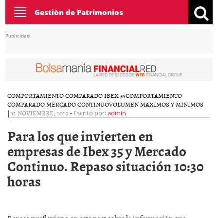
Toggle
Gestión de Patrimonios
navigation
Publicidad
COMPORTAMIENTO COMPARADO IBEX 35
COMPORTAMIENTO
COMPARADO MERCADO CONTINUO
VOLUMEN MAXIMOS Y MINIMOS
|
11 NOVIEMBRE, 2010
-
Escrito por:
admin
Para los que invierten en
empresas de Ibex 35 y Mercado
Continuo. Repaso situación 10:30
horas
Repaso y reflexiono en este post sobre la información que