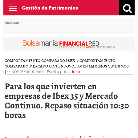
Toggle
Gestión de Patrimonios
navigation
Publicidad
COMPORTAMIENTO COMPARADO IBEX 35
COMPORTAMIENTO
COMPARADO MERCADO CONTINUO
VOLUMEN MAXIMOS Y MINIMOS
|
16 NOVIEMBRE, 2010
-
Escrito por:
admin
Para los que invierten en
empresas de Ibex 35 y Mercado
Continuo. Repaso situación 10:30
horas
Repaso y reflexiono en este post sobre la información que