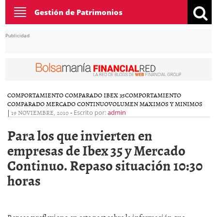
Toggle
Gestión de Patrimonios
navigation
Publicidad
COMPORTAMIENTO COMPARADO IBEX 35
COMPORTAMIENTO
COMPARADO MERCADO CONTINUO
VOLUMEN MAXIMOS Y MINIMOS
|
19 NOVIEMBRE, 2010
-
Escrito por:
admin
Para los que invierten en
empresas de Ibex 35 y Mercado
Continuo. Repaso situación 10:30
horas
Repaso y reflexiono en este post sobre la información que