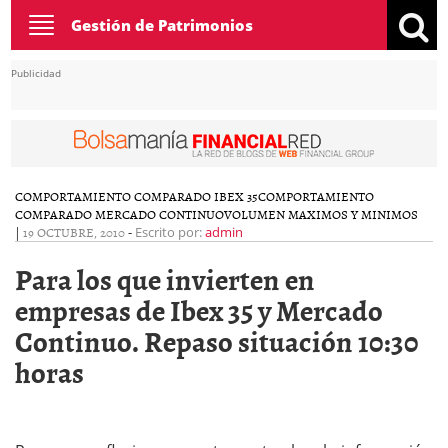
Toggle
Gestión de Patrimonios
navigation
Publicidad
COMPORTAMIENTO COMPARADO IBEX 35
COMPORTAMIENTO
COMPARADO MERCADO CONTINUO
VOLUMEN MAXIMOS Y MINIMOS
|
19 OCTUBRE, 2010
-
Escrito por:
admin
Para los que invierten en
empresas de Ibex 35 y Mercado
Continuo. Repaso situación 10:30
horas