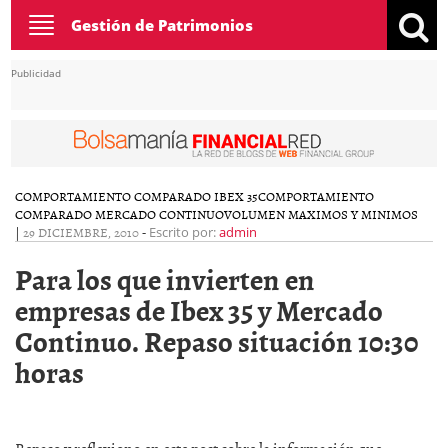
Toggle
Gestión de Patrimonios
navigation
Publicidad
COMPORTAMIENTO COMPARADO IBEX 35
COMPORTAMIENTO
COMPARADO MERCADO CONTINUO
VOLUMEN MAXIMOS Y MINIMOS
|
29 DICIEMBRE, 2010
-
Escrito por:
admin
Para los que invierten en
empresas de Ibex 35 y Mercado
Continuo. Repaso situación 10:30
horas
Repaso y reflexiono en este post sobre la información que