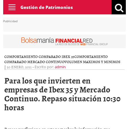
Toggle
Gestión de Patrimonios
navigation
Publicidad
COMPORTAMIENTO COMPARADO IBEX 35
COMPORTAMIENTO
COMPARADO MERCADO CONTINUO
VOLUMEN MAXIMOS Y MINIMOS
|
20 ENERO, 2011
-
Escrito por:
admin
Para los que invierten en
empresas de Ibex 35 y Mercado
Continuo. Repaso situación 10:30
horas
Repaso y reflexiono en este post sobre la información que