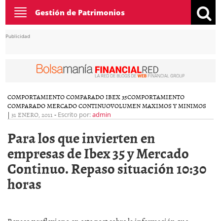
Toggle
Gestión de Patrimonios
navigation
Publicidad
COMPORTAMIENTO COMPARADO IBEX 35
COMPORTAMIENTO
COMPARADO MERCADO CONTINUO
VOLUMEN MAXIMOS Y MINIMOS
|
31 ENERO, 2011
-
Escrito por:
admin
Para los que invierten en
empresas de Ibex 35 y Mercado
Continuo. Repaso situación 10:30
horas
Repaso y reflexiono en este post sobre la información que