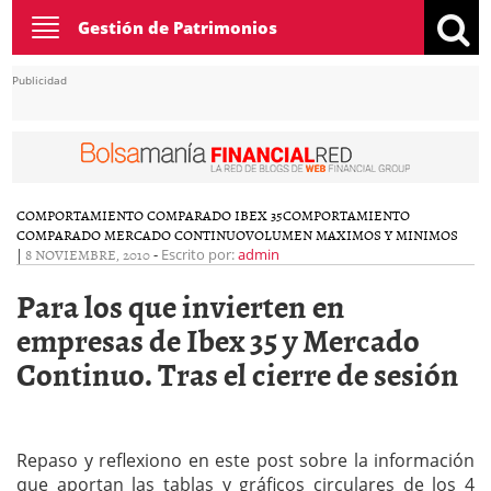
Toggle
Gestión de Patrimonios
navigation
Publicidad
COMPORTAMIENTO COMPARADO IBEX 35
COMPORTAMIENTO
COMPARADO MERCADO CONTINUO
VOLUMEN MAXIMOS Y MINIMOS
|
8 NOVIEMBRE, 2010
-
Escrito por:
admin
Para los que invierten en
empresas de Ibex 35 y Mercado
Continuo. Tras el cierre de sesión
Repaso y reflexiono en este post sobre la información
que aportan las tablas y gráficos circulares de los 4