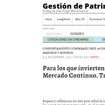
Gestión de Patr
El blog de Jose Angel Mena García
Inicio
LongShort
Ibex 35
Eurostoxx 5
Publicidad
SONDEO
NOTICIAS:
IBEX35.
COTIZACIONES EN STREAMING
G
ACCESO
A LA
COMPORTAMIENTO COMPARADO IBEX 35
CO
MAXIMOS Y MINIMOS
PLANTILLA
|
21 DICIEMBRE, 2010
-
Escrito por:
admin
DE
TODOS
Para los que invierten
LOS
VALORES
Mercado Continuo. Tra
DE
IBEX35
mayo 29,
2014
Comprar y vender divis
SONDEO DIARIO IBEX35. 
Repaso y reflexiono en este post sobre la 
anuales. Se constata pr
los 4 post que tienen tras este, en el cuerp