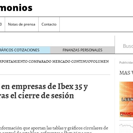
imonios
0
Notas de prensa
Contacto
Busca
RÁFICOS COTIZACIONES
FINANZAS PERSONALES
MPORTAMIENTO COMPARADO MERCADO CONTINUO
VOLUMEN
Publicida
MAS 
 en empresas de Ibex 35 y
s el cierre de sesión
as con eToro
febrero 24, 2014
Distancia de los valores de IBEX35 a m?ximos
información que aportan las tablas y gráficos circulares de
ogresivo alejamiento global de m?ximos anuales
o central de este blog, referentes a Ibex 35 y a una