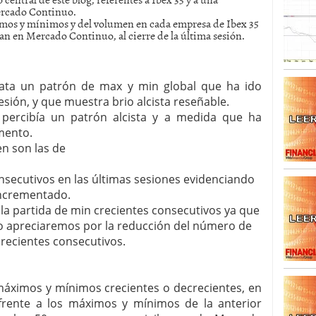
Mercado Continuo.
ximos y mínimos y del volumen en cada empresa de Ibex 35
SISM?METROS. Prosiguen a la baja desde el 13/mayo
zan en Mercado Continuo, al cierre de la última sesión.
dicional
mayo 24, 2013
 TERMOMETROS. Aún con recorrido a la baja para
reventa y entonces si se podría apostar por un
stata un patrón de max y min global que ha ido
sión, y que muestra brio alcista reseñable.
 percibía un patrón alcista y a medida que ha
mento.
n son las de
nsecutivos en las últimas sesiones evidenciando
incrementado.
 la partida de min crecientes consecutivos ya que
lo apreciaremos por la reducción del número de
crecientes consecutivos.
áximos y mínimos crecientes o decrecientes, en
, frente a los máximos y mínimos de la anterior