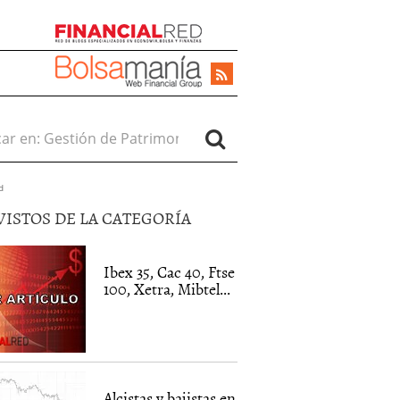
r en:
d
VISTOS DE LA CATEGORÍA
Ibex 35, Cac 40, Ftse
100, Xetra, Mibtel...
Alcistas y bajistas en