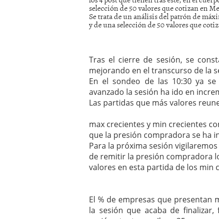
selección de 50 valores que cotizan en 
mayo 28, 2013
Se trata de un análisis del patrón de má
Catalejo sobre IBEX35. 
y de una selección de 50 valores que coti
y a?n tienen recorrido a
CATALEJO SOBRE IBEX35.
alcanzar la zona de sob
rebote interesante
Tras el cierre de sesión, se con
mejorando en el transcurso de la se
En el sondeo de las 10:30 ya se
avanzado la sesión ha ido en incre
Las partidas que más valores reune
max crecientes y min crecientes co
que la presión compradora se ha 
Para la próxima sesión vigilaremos
de remitir la presión compradora 
valores en esta partida de los min 
El % de empresas que presentan m
la sesión que acaba de finalizar