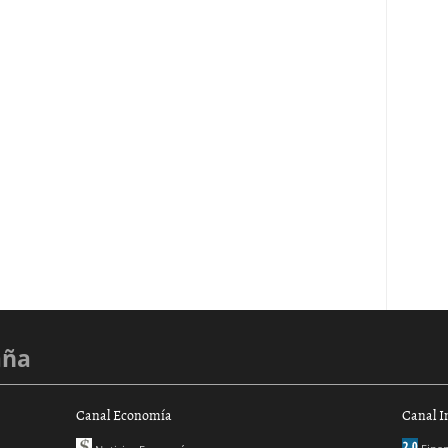
aña
Canal Economía
Canal I