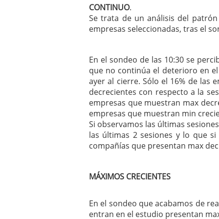
CONTINUO
.
mayo 28, 2013
Se trata de un análisis del patr
Catalejo sobre IBEX35. 
y a?n tienen recorrido a
empresas seleccionadas, tras el son
CATALEJO SOBRE IBEX35.
alcanzar la zona de sob
rebote interesante
En el sondeo de las 10:30 se percib
que no continúa el deterioro en e
ayer al cierre. Sólo el 16% de la
decrecientes con respecto a la ses
empresas que muestran max decrec
empresas que muestran min crecien
Si observamos las últimas sesiones
las últimas 2 sesiones y lo que s
compañías que presentan max decre
MÁXIMOS CRECIENTES
En el sondeo que acabamos de reali
entran en el estudio presentan max 