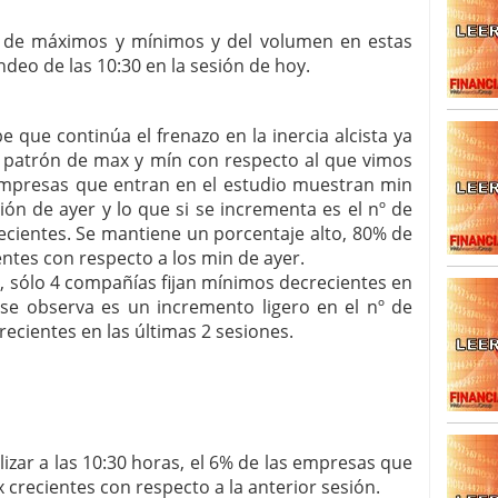
ón de máximos y mínimos y del volumen en estas
SISM?METROS. Prosiguen a la baja desde el 13/mayo
dicional
mayo 24, 2013
deo de las 10:30 en la sesión de hoy.
 TERMOMETROS. Aún con recorrido a la baja para
reventa y entonces si se podría apostar por un
e que continúa el frenazo en la inercia alcista ya
l patrón de max y mín con respecto al que vimos
s empresas que entran en el estudio muestran min
ión de ayer y lo que si se incrementa es el nº de
ientes. Se mantiene un porcentaje alto, 80% de
tes con respecto a los min de ayer.
, sólo 4 compañías fijan mínimos decrecientes en
i se observa es un incremento ligero en el nº de
cientes en las últimas 2 sesiones.
zar a las 10:30 horas, el 6% de las empresas que
crecientes con respecto a la anterior sesión.