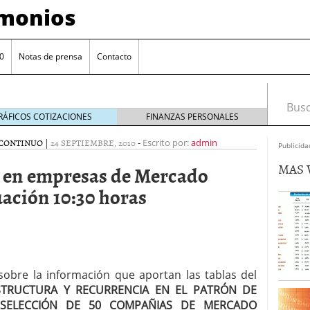
imonios
0
Notas de prensa
Contacto
Busca
RÁFICOS COTIZACIONES
FINANZAS PERSONALES
CONTINUO
|
24 SEPTIEMBRE, 2010
-
Escrito por:
admin
Publicida
MAS 
n en empresas de Mercado
ación 10:30 horas
sobre la información que aportan las tablas del
as con eToro
febrero 24, 2014
STRUCTURA Y RECURRENCIA EN EL PATRÓN DE
Distancia de los valores de IBEX35 a m?ximos
SELECCIÓN DE 50 COMPAÑIAS DE MERCADO
ogresivo alejamiento global de m?ximos anuales