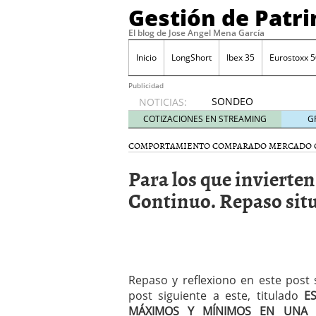
Gestión de Patr
El blog de Jose Angel Mena García
Inicio
LongShort
Ibex 35
Eurostoxx 5
Publicidad
SONDEO
NOTICIAS:
IBEX35.
COTIZACIONES EN STREAMING
G
ACCESO
A LA
COMPORTAMIENTO COMPARADO MERCADO 
PLANTILLA
Para los que invierte
DE
TODOS
Continuo. Repaso situ
LOS
VALORES
DE
IBEX35
mayo 29,
2014
Repaso y reflexiono en este post 
Comprar y vender divis
post siguiente a este, titulado
E
SONDEO DIARIO IBEX35. 
MÁXIMOS Y MÍNIMOS EN UNA 
anuales. Se constata pr