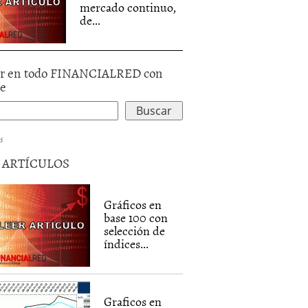
mercado continuo,
de...
r en todo FINANCIALRED con
le
d
5 ARTÍCULOS
Gráficos en
base 100 con
selección de
índices...
Graficos en