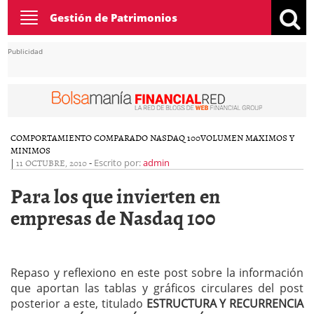
Toggle
Gestión de Patrimonios
navigation
Publicidad
COMPORTAMIENTO COMPARADO NASDAQ 100
VOLUMEN MAXIMOS Y
MINIMOS
|
11 OCTUBRE, 2010
-
Escrito por:
admin
Para los que invierten en
empresas de Nasdaq 100
Repaso y reflexiono en este post sobre la información
que aportan las tablas y gráficos circulares del post
posterior a este, titulado
ESTRUCTURA Y RECURRENCIA