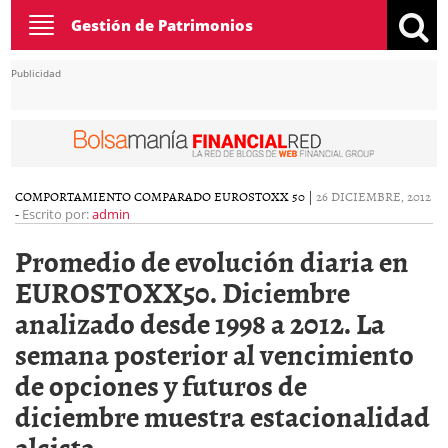
Toggle
Gestión de Patrimonios
navigation
Publicidad
COMPORTAMIENTO COMPARADO EUROSTOXX 50
|
26 DICIEMBRE, 2012
-
Escrito por:
admin
Promedio de evolución diaria en
EUROSTOXX50. Diciembre
analizado desde 1998 a 2012. La
semana posterior al vencimiento
de opciones y futuros de
diciembre muestra estacionalidad
alcista