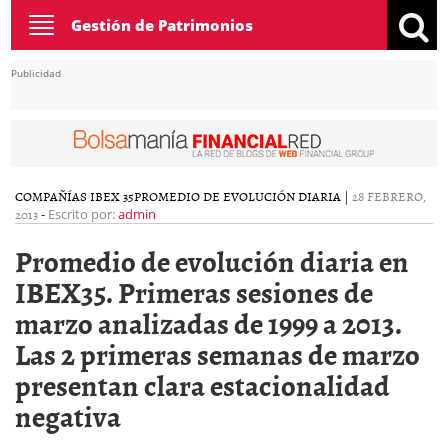
Toggle
Gestión de Patrimonios
navigation
Publicidad
COMPAÑÍAS IBEX 35
PROMEDIO DE EVOLUCIÓN DIARIA
|
28 FEBRERO,
2013
-
Escrito por:
admin
Promedio de evolución diaria en
IBEX35. Primeras sesiones de
marzo analizadas de 1999 a 2013.
Las 2 primeras semanas de marzo
presentan clara estacionalidad
negativa