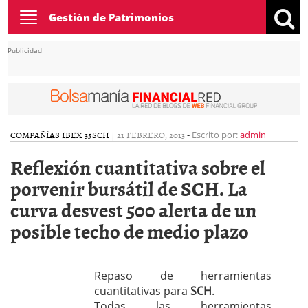
Toggle
Gestión de Patrimonios
navigation
Publicidad
COMPAÑÍAS IBEX 35
SCH
|
21 FEBRERO, 2013
-
Escrito por:
admin
Reflexión cuantitativa sobre el
porvenir bursátil de SCH. La
curva desvest 500 alerta de un
posible techo de medio plazo
Repaso de herramientas
cuantitativas para
SCH
.
Todas las herramientas