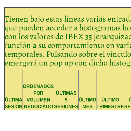
Tienen bajo estas líneas varias entrad
que pueden acceder a histogramas ho
con los valores de IBEX 35 jerarquiza
función a su comportamiento en varia
temporales. Pulsando sobre el vínculo
emergerá un pop up con dicho histo
ORDENADOS
POR
ÚLTIMAS
ÚLTIMA
VOLUMEN
5
ÚLTIMO
ÚLTIMO
SESIÓN
NEGOCIADO
SESIONES
MES
TRIMESTRE
SE