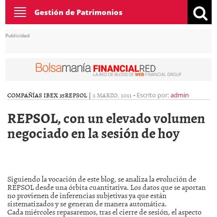
Toggle
Gestión de Patrimonios
navigation
Publicidad
COMPAÑÍAS IBEX 35
REPSOL
|
2 MARZO, 2011
-
Escrito por:
admin
REPSOL, con un elevado volumen
negociado en la sesión de hoy
Siguiendo la vocación de este blog, se analiza la evolución de
REPSOL desde una órbita cuantitativa. Los datos que se aportan
no provienen de inferencias subjetivas ya que están
sistematizados y se generan de manera automática.
Cada miércoles repasaremos, tras el cierre de sesión, el aspecto