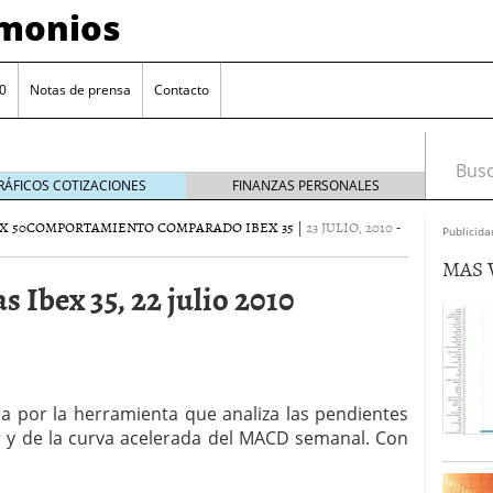
imonios
0
Notas de prensa
Contacto
Busca
RÁFICOS COTIZACIONES
FINANZAS PERSONALES
X 50
COMPORTAMIENTO COMPARADO IBEX 35
|
23 JULIO, 2010
-
Publicida
MAS 
Ibex 35, 22 julio 2010
da por la herramienta que analiza las pendientes
r y de la curva acelerada del MACD semanal. Con
as con eToro
febrero 24, 2014
Distancia de los valores de IBEX35 a m?ximos
ogresivo alejamiento global de m?ximos anuales