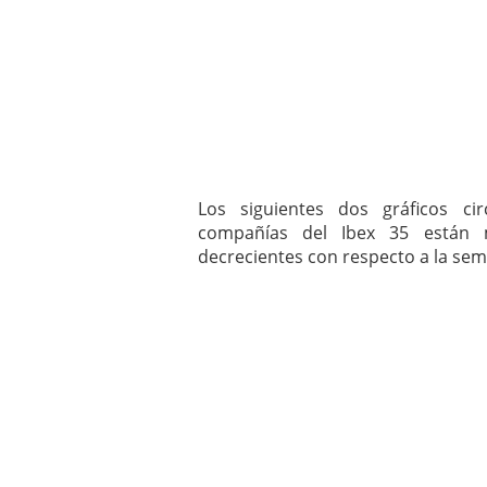
mayo 28, 2013
Catalejo sobre IBEX35. 
y a?n tienen recorrido a
CATALEJO SOBRE IBEX35.
alcanzar la zona de sob
rebote interesante
Los siguientes dos gráficos ci
compañías del Ibex 35 están
decrecientes con respecto a la sem