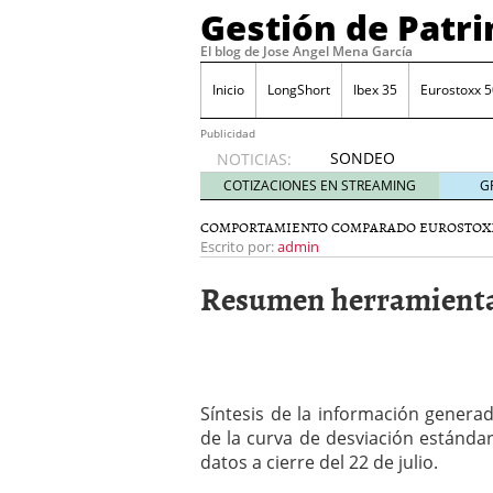
Gestión de Patr
El blog de Jose Angel Mena García
Inicio
LongShort
Ibex 35
Eurostoxx 5
Publicidad
SONDEO
NOTICIAS:
IBEX35.
COTIZACIONES EN STREAMING
G
ACCESO
A LA
COMPORTAMIENTO COMPARADO EUROSTOX
PLANTILLA
Escrito por:
admin
DE
Resumen herramientas 
TODOS
LOS
VALORES
DE
IBEX35
mayo 29,
Síntesis de la información genera
2014
de la curva de desviación estánda
Comprar y vender divis
datos a cierre del 22 de julio.
SONDEO DIARIO IBEX35. 
anuales. Se constata pr