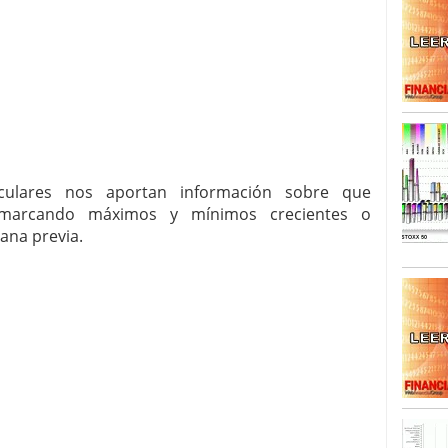
SISM?METROS. Prosiguen a la baja desde el 13/mayo
dicional
mayo 24, 2013
 TERMOMETROS. Aún con recorrido a la baja para
reventa y entonces si se podría apostar por un
rculares nos aportan información sobre que
 marcando máximos y mínimos crecientes o
ana previa.