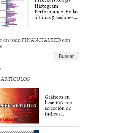
EUROSTOXX50
Histogram
Performance. En las
últimas 5 sesiones,...
r en todo FINANCIALRED con
le
d
5 ARTÍCULOS
Gráficos en
base 100 con
selección de
índices...