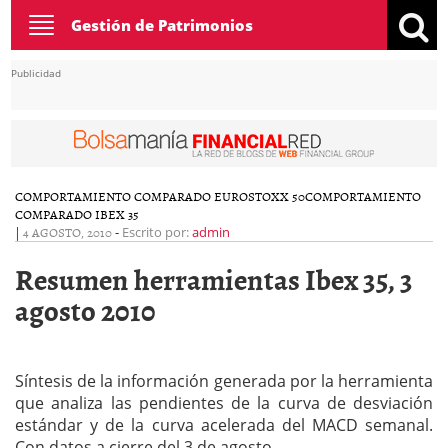
Toggle
Gestión de Patrimonios
navigation
Publicidad
COMPORTAMIENTO COMPARADO EUROSTOXX 50
COMPORTAMIENTO
COMPARADO IBEX 35
|
4 AGOSTO, 2010
-
Escrito por:
admin
Resumen herramientas Ibex 35, 3
agosto 2010
Síntesis de la información generada por la herramienta
que analiza las pendientes de la curva de desviación
estándar y de la curva acelerada del MACD semanal.
Con datos a cierre del 3 de agosto.