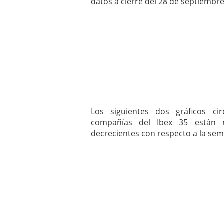
datos a cierre del 28 de septiembre
mayo 28, 2013
Catalejo sobre IBEX35. 
y a?n tienen recorrido a
CATALEJO SOBRE IBEX35.
alcanzar la zona de sob
rebote interesante
Los siguientes dos gráficos ci
compañías del Ibex 35 están
decrecientes con respecto a la sem