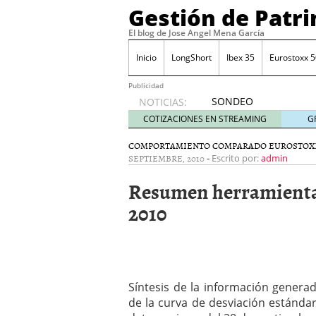
Gestión de Patr
El blog de Jose Angel Mena García
Inicio
LongShort
Ibex 35
Eurostoxx 5
Publicidad
SONDEO
NOTICIAS:
IBEX35.
COTIZACIONES EN STREAMING
G
ACCESO
A LA
COMPORTAMIENTO COMPARADO EUROSTOX
SEPTIEMBRE, 2010
-
PLANTILLA
Escrito por:
admin
DE
Resumen herramientas 
TODOS
LOS
2010
VALORES
DE
IBEX35
mayo 29,
2014
Comprar y vender divis
Síntesis de la información genera
SONDEO DIARIO IBEX35. 
de la curva de desviación estánda
anuales. Se constata pr