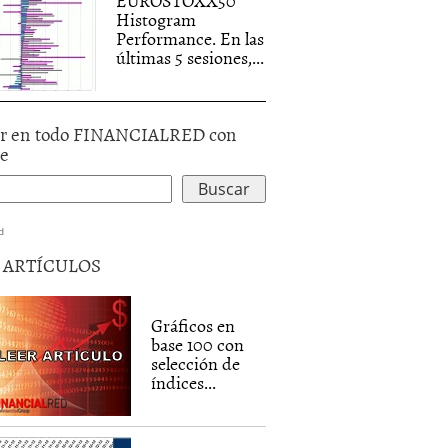
EUROSTOXX50
Histogram
Performance. En las
últimas 5 sesiones,...
r en todo FINANCIALRED con
le
d
5 ARTÍCULOS
Gráficos en
base 100 con
selección de
índices...