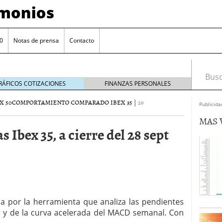
imonios
0
Notas de prensa
Contacto
Busca
RÁFICOS COTIZACIONES
FINANZAS PERSONALES
X 50
COMPORTAMIENTO COMPARADO IBEX 35
|
29
Publicida
MAS 
Ibex 35, a cierre del 28 sept
as con eToro
febrero 24, 2014
da por la herramienta que analiza las pendientes
Distancia de los valores de IBEX35 a m?ximos
r y de la curva acelerada del MACD semanal. Con
ogresivo alejamiento global de m?ximos anuales