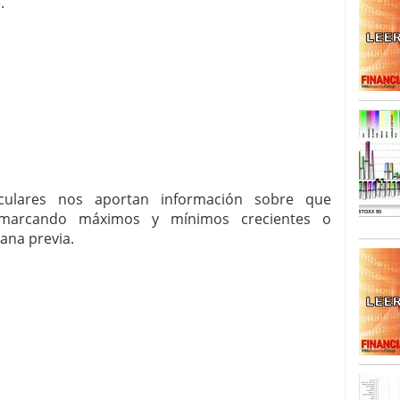
.
SISM?METROS. Prosiguen a la baja desde el 13/mayo
dicional
mayo 24, 2013
 TERMOMETROS. Aún con recorrido a la baja para
reventa y entonces si se podría apostar por un
rculares nos aportan información sobre que
 marcando máximos y mínimos crecientes o
ana previa.