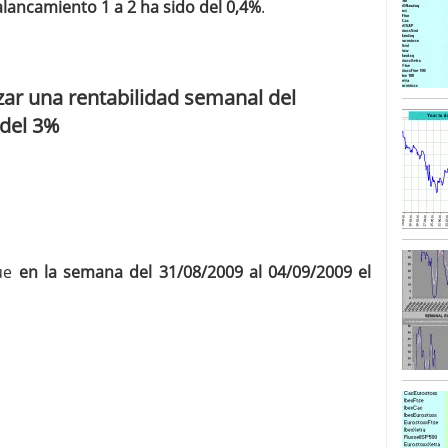
lancamiento 1 a 2 ha sido del 0,4%
.
SISM?METROS. Prosiguen a la baja desde el 13/mayo
dicional
mayo 24, 2013
 TERMOMETROS. Aún con recorrido a la baja para
zar una rentabilidad semanal del
reventa y entonces si se podría apostar por un
 del 3%
que
en la semana del 31/08/2009 al 04/09/2009 el