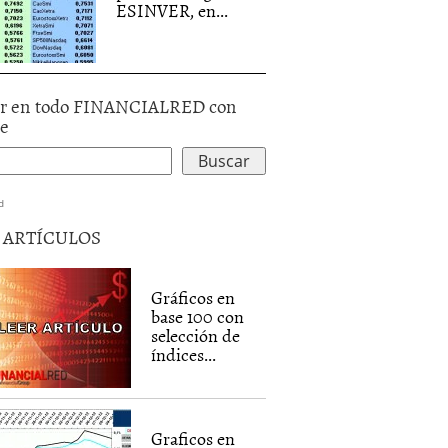
ESINVER, en...
r en todo FINANCIALRED con
le
d
5 ARTÍCULOS
Gráficos en
base 100 con
selección de
índices...
Graficos en