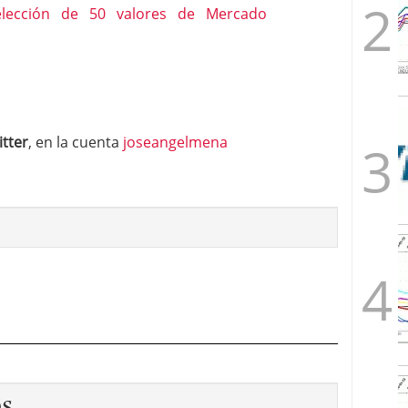
itter
, en la cuenta
joseangelmena
os