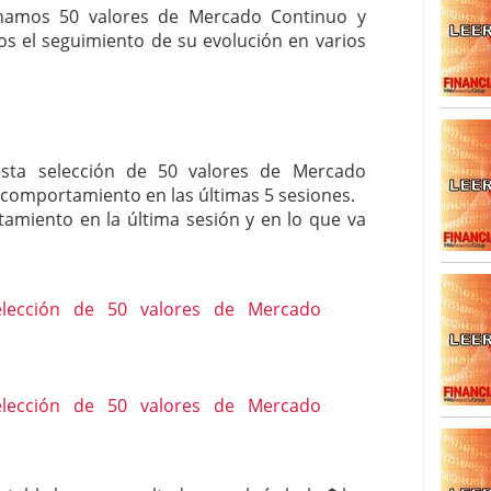
onamos 50 valores de Mercado Continuo y
os el seguimiento de su evolución en varios
SISM?METROS. Prosiguen a la baja desde el 13/mayo
dicional
mayo 24, 2013
 TERMOMETROS. Aún con recorrido a la baja para
reventa y entonces si se podría apostar por un
sta selección de 50 valores de Mercado
comportamiento en las últimas 5 sesiones.
amiento en la última sesión y en lo que va