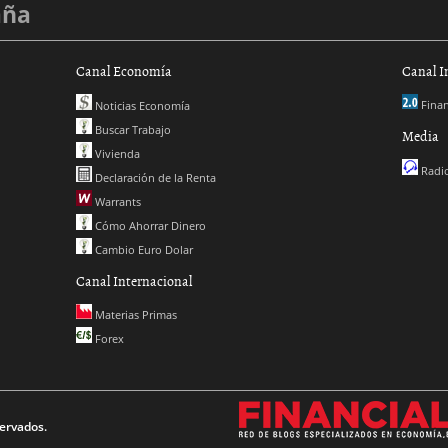
aña
Canal Economía
Canal I
Finan
Noticias Economía
Buscar Trabajo
Media
Vivienda
Radio
Declaración de la Renta
Warrants
Cómo Ahorrar Dinero
Cambio Euro Dolar
Canal Internacional
Materias Primas
Forex
ervados.