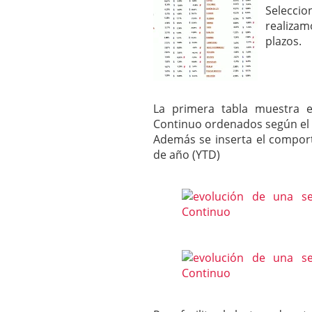
Selecci
mayo 28, 2013
realizam
Catalejo sobre IBEX35. 
y a?n tienen recorrido a
plazos.
CATALEJO SOBRE IBEX35.
alcanzar la zona de sob
rebote interesante
La primera tabla muestra e
Continuo ordenados según el 
Además se inserta el comport
de año (YTD)