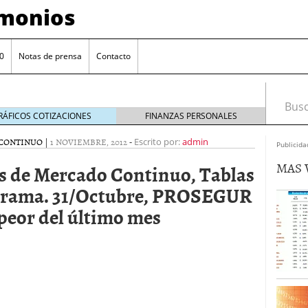
imonios
0
Notas de prensa
Contacto
Busca
RÁFICOS COTIZACIONES
FINANZAS PERSONALES
CONTINUO
|
1 NOVIEMBRE, 2012
-
Escrito por:
admin
Publicida
MAS 
es de Mercado Continuo, Tablas
grama. 31/Octubre, PROSEGUR
 peor del último mes
as con eToro
febrero 24, 2014
Distancia de los valores de IBEX35 a m?ximos
ogresivo alejamiento global de m?ximos anuales