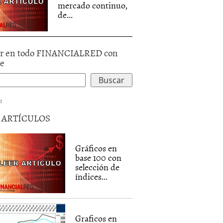
mercado continuo,
de...
r en todo FINANCIALRED con
le
d
5 ARTÍCULOS
Gráficos en
base 100 con
selección de
índices...
Graficos en