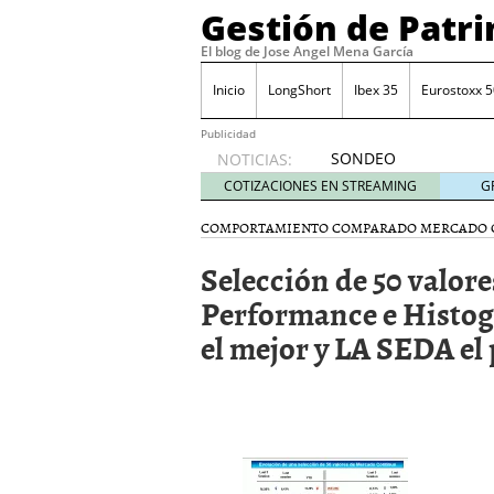
Gestión de Patr
El blog de Jose Angel Mena García
Inicio
LongShort
Ibex 35
Eurostoxx 5
Publicidad
SONDEO
NOTICIAS:
IBEX35.
COTIZACIONES EN STREAMING
G
ACCESO
A LA
COMPORTAMIENTO COMPARADO MERCADO 
PLANTILLA
Selección de 50 valor
DE
TODOS
Performance e Histo
LOS
el mejor y LA SEDA el
VALORES
DE
IBEX35
mayo 29,
2014
Comprar y vender divis
SONDEO DIARIO IBEX35. 
anuales. Se constata pr