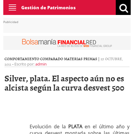
Toggle
Gestión de Patrimonios
navigation
Publicidad
COMPORTAMIENTO COMPARADO MATERIAS PRIMAS
|
25 OCTUBRE,
2011
-
Escrito por:
admin
Silver, plata. El aspecto aún no es
alcista según la curva desvest 500
Evolución de la
PLATA
en el último año y
curva desvest montada sobre las últimas