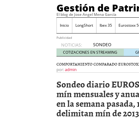
Gestión de Patr
El blog de Jose Angel Mena García
Inicio
LongShort
Ibex 35
Eurostoxx 5
Publicidad
SONDEO
NOTICIAS:
IBEX35.
COTIZACIONES EN STREAMING
G
ACCESO
A LA
COMPORTAMIENTO COMPARADO EUROSTOX
PLANTILLA
por:
admin
DE
Sondeo diario EUROS
TODOS
LOS
mín mensuales y anual
VALORES
en la semana pasada, 1
DE
IBEX35
delimitan mín de 201
mayo 29,
2014
Comprar y vender divis
SONDEO DIARIO IBEX35. 
anuales. Se constata pr