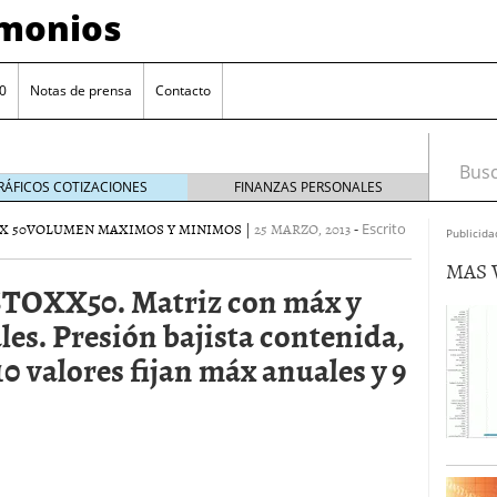
imonios
0
Notas de prensa
Contacto
Busca
RÁFICOS COTIZACIONES
FINANZAS PERSONALES
X 50
VOLUMEN MAXIMOS Y MINIMOS
|
25 MARZO, 2013
-
Escrito
Publicida
MAS 
TOXX50. Matriz con máx y
es. Presión bajista contenida,
0 valores fijan máx anuales y 9
3
as con eToro
febrero 24, 2014
Distancia de los valores de IBEX35 a m?ximos
ogresivo alejamiento global de m?ximos anuales