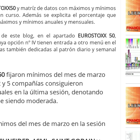
TOXX50
y matríz de datos con máximos y mínimos
SISM?METROS. Prosiguen a la baja desde el 13/mayo
n curso. Además se explicita el porcentaje que
dicional
mayo 24, 2013
 máximos y mínimos anuales y mensuales.
 TERMOMETROS. Aún con recorrido a la baja para
reventa y entonces si se podría apostar por un
o de este blog, en el apartado
EUROSTOXX 50
,
a opción nº IV tienen entrada a otro menú en el
ras también dedicadas al patrón diario y semanal
50
fijaron mínimos del mes de marzo
22 y 5 compañías consiguieron
les en la última sesión, denotando
gue siendo moderada.
ínimos del mes de marzo en la sesión