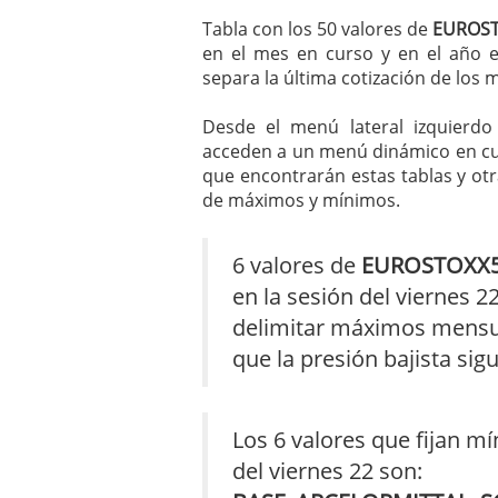
mayo 28, 2013
Tabla con los 50 valores de
EUROS
Catalejo sobre IBEX35. 
en el mes en curso y en el año e
y a?n tienen recorrido a
separa la última cotización de los
CATALEJO SOBRE IBEX35.
alcanzar la zona de sob
Desde el menú lateral izquierd
rebote interesante
acceden a un menú dinámico en cuy
que encontrarán estas tablas y ot
de máximos y mínimos.
6 valores de
EUROSTOXX
en la sesión del viernes 
delimitar máximos mensua
que la presión bajista si
Los 6 valores que fijan m
del viernes 22 son: