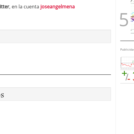
itter
, en la cuenta
joseangelmena
Publicida
os