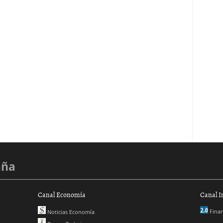
aña
Canal Economía
Canal I
Finan
Noticias Economía