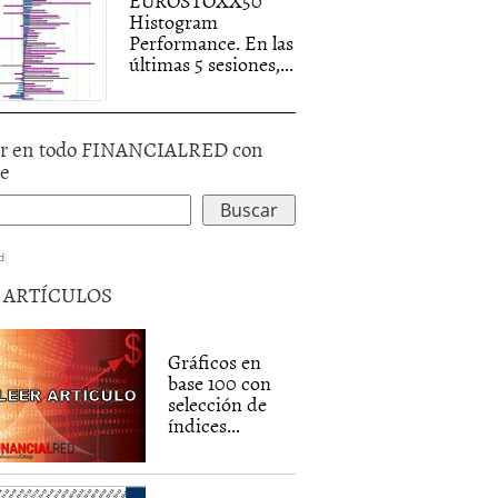
EUROSTOXX50
Histogram
Performance. En las
últimas 5 sesiones,...
r en todo FINANCIALRED con
le
d
5 ARTÍCULOS
Gráficos en
base 100 con
selección de
índices...