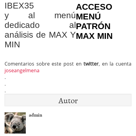
IBEX35
ACCESO
y al menú
MENÚ
dedicado al
PATRÓN
análisis de MAX Y
MAX MIN
MIN
Comentarios sobre este post en
twitter
, en la cuenta
joseangelmena
.
.
.
Autor
admin