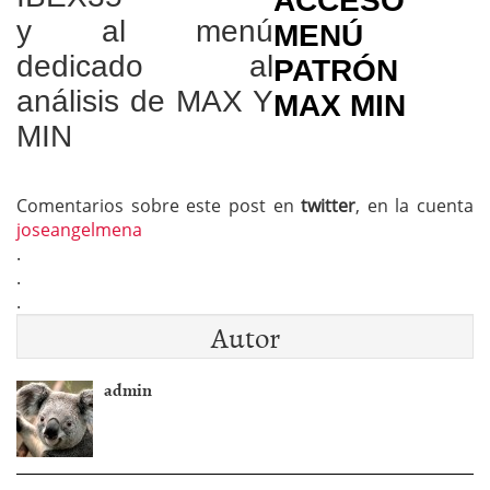
ACCESO
y al menú
MENÚ
dedicado al
PATRÓN
análisis de MAX Y
MAX MIN
MIN
Comentarios sobre este post en
twitter
, en la cuenta
joseangelmena
.
.
.
Autor
admin