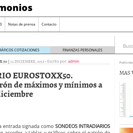
imonios
0
Notas de prensa
Contacto
Busca
RÁFICOS COTIZACIONES
FINANZAS PERSONALES
X 50
|
12 DICIEMBRE, 2012
-
Escrito por:
admin
Publicida
MAS 
IO EUROSTOXX50.
rón de máximos y mínimos a
/diciembre
as con eToro
febrero 24, 2014
na entrada signada como
SONDEOS INTRADIARIOS
Distancia de los valores de IBEX35 a m?ximos
ogresivo alejamiento global de m?ximos anuales
 acceder a tablas y gráficos sobre el patrón de