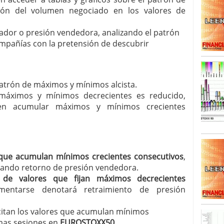
ón del volumen negociado en los valores de
SISM?METROS. Prosiguen a la baja desde el 13/mayo
dicional
mayo 24, 2013
rador o presión vendedora, analizando el patrón
 TERMOMETROS. Aún con recorrido a la baja para
pañías con la pretensión de descubrir
reventa y entonces si se podría apostar por un
patrón de máximos y mínimos alcista.
 máximos y mínimos decrecientes es reducido,
en acumular máximos y mínimos crecientes
s que acumulan mínimos crecientes consecutivos
,
atando retorno de presión vendedora.
 de valores que fijan máximos decrecientes
ntarse denotará retraimiento de presión
icitan los valores que acumulan mínimos
imas sesiones en
EUROSTOXX50
.