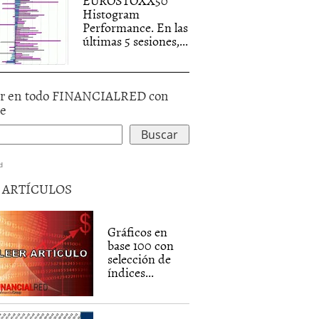
EUROSTOXX50
Histogram
Performance. En las
últimas 5 sesiones,...
r en todo FINANCIALRED con
le
d
5 ARTÍCULOS
Gráficos en
base 100 con
selección de
índices...