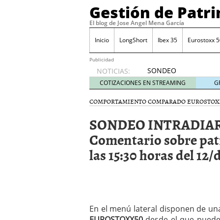
Gestión de Patr
El blog de Jose Angel Mena García
Inicio
LongShort
Ibex 35
Eurostoxx 5
Publicidad
SONDEO
NOTICIAS:
IBEX35.
COTIZACIONES EN STREAMING
G
ACCESO
A LA
COMPORTAMIENTO COMPARADO EUROSTOX
PLANTILLA
SONDEO INTRADIAR
DE
TODOS
Comentario sobre pat
LOS
las 15:30 horas del 12
VALORES
DE
IBEX35
mayo 29,
2014
Comprar y vender divis
En el menú lateral disponen de u
SONDEO DIARIO IBEX35. 
anuales. Se constata pr
EUROSTOXX50
desde el que pueden