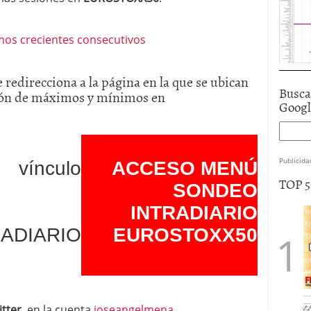
e redirecciona a la página en la que se ubican
Busca
atrón de máximos y mínimos en
Goog
Publicida
 vínculo
ACCESO MENÚ
TOP 
SONDEO
INTRADIARIO
DIARIO
EUROSTOXX50
itter
, en la cuenta
joseangelmena