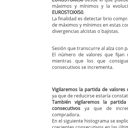
mayo 28, 2013
máximos y mínimos y la evoluci
Catalejo sobre IBEX35. 
EUROSTOXX50
.
y a?n tienen recorrido a
La finalidad es detectar brio comp
CATALEJO SOBRE IBEX35.
de máximos y mínimos en estas com
alcanzar la zona de sob
divergencias alcistas o bajistas.
rebote interesante
Sesión que transcurre al alza con 
El número de valores que fijan
mientras que los que consigu
consecutivos se incrementa.
Vigilaremos la partida de valore
ya que de reducirse estaría const
También vigilaremos la partida
consecutivos
ya que de increme
compradora.
En el siguiente histograma se expl
crecientes consecutivos en las últ